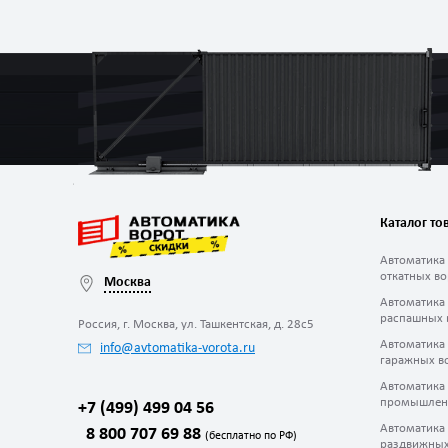
Каталог то
Автоматика
откатных во
Москва
Автоматика
распашных 
Россия, г. Москва, ул. Ташкентская, д. 28с5
Автоматика
info@avtomatika-vorota.ru
гаражных в
Автоматика
промышлен
+7 (499) 499 04 56
Автоматика
8 800 707 69 88
(бесплатно по РФ)
раздвижных