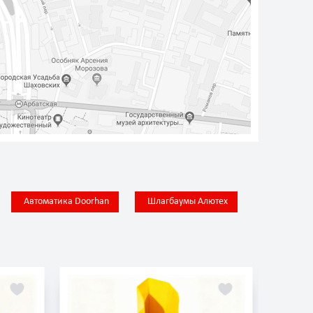
Автоматика Doorhan
Шлагбаумы Алютех