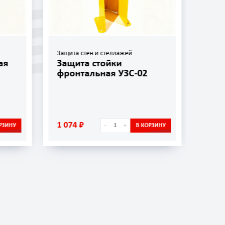
Защита стен и стеллажей
Защит
ая
Защита стойки
Защ
фронтальная УЗС-02
УЗС
1 074 ₽
656 
-
+
РЗИНУ
В КОРЗИНУ