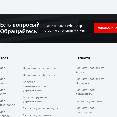
Есть вопросы?
Пишите нам в WhatsApp
WHATSAPP ЧА
Обращайтесь!
ответим в течении минуты.
варов
Запчасти
 для
Запчасти для ворот
Парковочные столбики
рот
Alutech
Парковочные барьеры
 для
Запчасти для ворот
Ворота с
ворот
Hörmann
автоматическим
 для
Запчасти для
управлением
орот
автоматики
Ворота с ручным
 для
Запчасти для роллет
управлением
ных ворот
Запчасти для
Запчасти для шлагбаума
 для
шлагбаума
Запчасти для роллет
 дверей