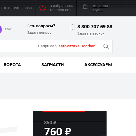
в избранном
корзина
нать статус заказа
товаров нет
пуста
Есть вопросы?
8 800 707 69 88
Max
Задать вопрос
Заказать звонок
Например,
автоматика Doorhan
ВОРОТА
ЗАПЧАСТИ
АКСЕССУАРЫ
850 ₽
760 ₽