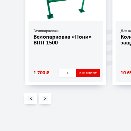
Велопарковки
Для к
»
Велопарковка «Пони»
Кол
ВПП-1500
защ
1 700 ₽
10 6
-
+
ОРЗИНУ
В КОРЗИНУ