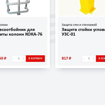
олонн
Защита стен и стеллажей
есоотбойник для
Защита стойки углов
иты колонн КОКА-76
УЗС-01
50 ₽
817 ₽
-
+
-
+
В КОРЗИНУ
В КО