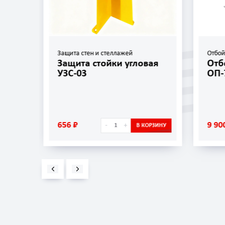
Защита стен и стеллажей
Отбо
Защита стойки угловая
Отб
УЗС-03
ОП-
656 ₽
9 90
-
+
ОРЗИНУ
В КОРЗИНУ