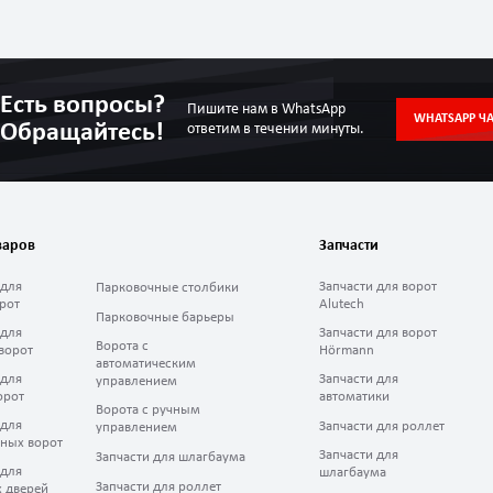
Есть вопросы?
Пишите нам в WhatsApp
WHATSAPP ЧА
Обращайтесь!
ответим в течении минуты.
варов
Запчасти
 для
Запчасти для ворот
Парковочные столбики
рот
Alutech
Парковочные барьеры
 для
Запчасти для ворот
Ворота с
ворот
Hörmann
автоматическим
 для
Запчасти для
управлением
орот
автоматики
Ворота с ручным
 для
Запчасти для роллет
управлением
ных ворот
Запчасти для
Запчасти для шлагбаума
 для
шлагбаума
Запчасти для роллет
 дверей