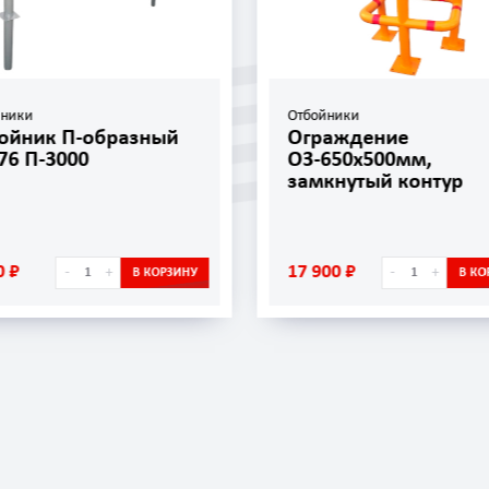
йники
Отбойники
ойник П-образный
Ограждение
76 П-3000
ОЗ-650х500мм,
замкнутый контур
0 ₽
17 900 ₽
-
+
-
+
В КОРЗИНУ
В КО