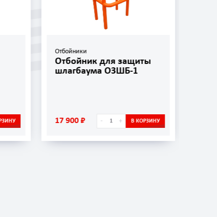
Отбойники
Отбо
Отбойник для защиты
Отб
шлагбаума ОЗШБ-1
ОП-
17 900 ₽
5 45
-
+
РЗИНУ
В КОРЗИНУ