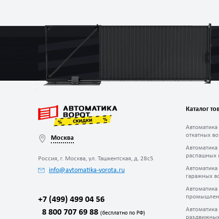
Каталог то
Автоматика
откатных во
Москва
Автоматика
распашных 
Россия, г. Москва, ул. Ташкентская, д. 28с5
Автоматика
info@avtomatika-vorota.ru
гаражных в
Автоматика
промышлен
+7 (499) 499 04 56
Автоматика
8 800 707 69 88
(бесплатно по РФ)
раздвижных