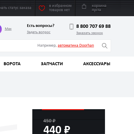
в избранном
корзина
нать статус заказа
товаров нет
пуста
Есть вопросы?
8 800 707 69 88
Max
Задать вопрос
Заказать звонок
Например,
автоматика Doorhan
ВОРОТА
ЗАПЧАСТИ
АКСЕССУАРЫ
450 ₽
440 ₽