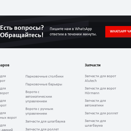
Есть вопросы?
Пишите нам в WhatsApp
WHATSAPP ЧА
Обращайтесь!
ответим в течении минуты.
варов
Запчасти
 для
Запчасти для ворот
Парковочные столбики
рот
Alutech
Парковочные барьеры
 для
Запчасти для ворот
Ворота с
ворот
Hörmann
автоматическим
 для
Запчасти для
управлением
орот
автоматики
Ворота с ручным
 для
Запчасти для роллет
управлением
ных ворот
Запчасти для
Запчасти для шлагбаума
 для
шлагбаума
Запчасти для роллет
 дверей