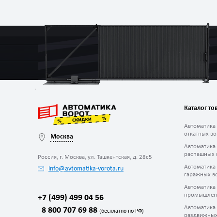
Каталог то
Автоматика
откатных во
Москва
Автоматика
распашных 
Россия, г. Москва, ул. Ташкентская, д. 28с5
Автоматика
info@avtomatika-vorota.ru
гаражных в
Автоматика
промышлен
+7 (499) 499 04 56
Автоматика
8 800 707 69 88
(бесплатно по РФ)
раздвижных