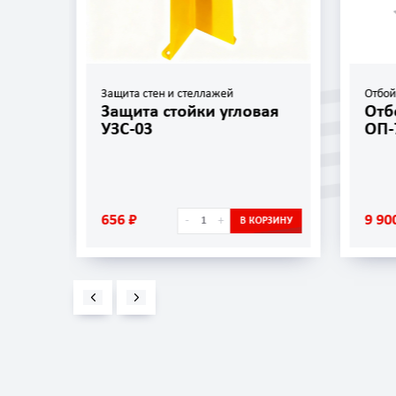
Защита стен и стеллажей
Отбо
Защита стойки угловая
Отб
УЗС-03
ОП-
656 ₽
9 90
-
+
ОРЗИНУ
В КОРЗИНУ