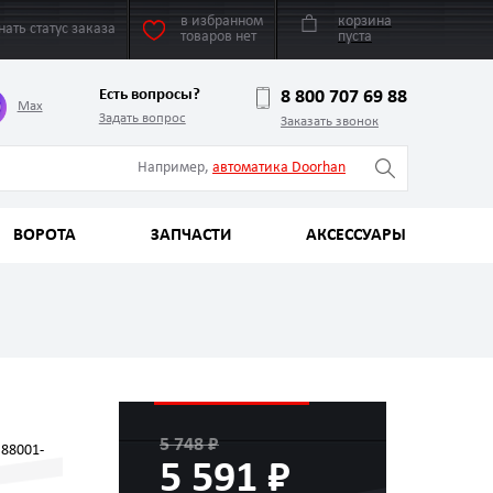
в избранном
корзина
нать статус заказа
товаров нет
пуста
Есть вопросы?
8 800 707 69 88
Max
Задать вопрос
Заказать звонок
Например,
автоматика Doorhan
ВОРОТА
ЗАПЧАСТИ
АКСЕССУАРЫ
5 748 ₽
 88001-
5 591 ₽