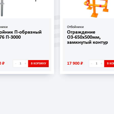
йники
Отбойники
ойник П-образный
Ограждение
76 П-3000
ОЗ-650х500мм,
замкнутый контур
0 ₽
17 900 ₽
-
+
-
+
В КОРЗИНУ
В КО