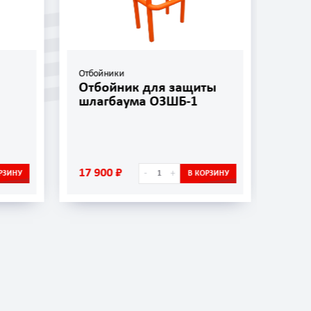
Отбойники
Отбо
Отбойник для защиты
Отб
шлагбаума ОЗШБ-1
ОП-
17 900 ₽
5 45
-
+
РЗИНУ
В КОРЗИНУ