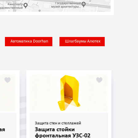
Автоматика Doorhan
Шлагбаумы Алютех
Защита стен и стеллажей
Защит
ая
Защита стойки
Защ
фронтальная УЗС-02
УЗС