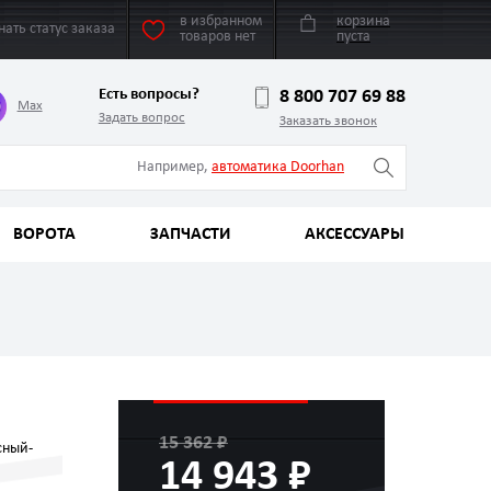
в избранном
корзина
нать статус заказа
товаров нет
пуста
Есть вопросы?
8 800 707 69 88
Max
Задать вопрос
Заказать звонок
Например,
автоматика Doorhan
ВОРОТА
ЗАПЧАСТИ
АКСЕССУАРЫ
15 362 ₽
сный-
14 943 ₽