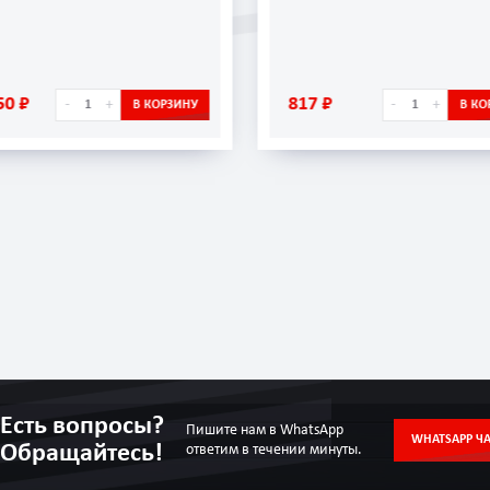
50 ₽
817 ₽
-
+
-
+
В КОРЗИНУ
В КО
Есть вопросы?
Пишите нам в WhatsApp
WHATSAPP ЧА
Обращайтесь!
ответим в течении минуты.