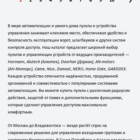
1
2
3
4
5
6
7
8
9
10
В мире автоматизации и умного дома пульты и устройства
управления занимают ключевое место, обеспечивая удобство и
безопасность эксплуатации ворот, шлагбаумов и других систем
контроля доступа. Наш каталог предлагает широкий выбор
пультов и управляющих устройств от ведущих производителей —
Hormann
,
Alutech (Алютех)
,
Doorhan (Дорхан)
,
AN‑motors
(АН‑Моторс)
,
Came
,
Nice
,
Damast
,
NERO
,
Home Gate
,
GARDDEX
.
Каждое устройство отличается надёжностью, продуманной
эргономикой и совместимостью с популярными системами
автоматизации. Вы можете купить пульты с различным радиусом
действия, защитой от помех и дополнительными функциями,
которые сделают управление доступом максимально
комфортным.
От Москвы до Владивостока — везде растёт спрос на
современные решения для управления въездными группами и