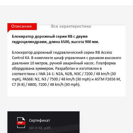
Описание
Все характеристики
Блокиратор дорожный серии RB с двумя
гидроцилиндрами, длина 6500, высота 900 мм.
Блокиратор дорожный гидравлический серии RB Access
Control K4. В комплекте шкаф управления с рукавом высокого
давления 10 метров, ручной аварийный насос. Платформа
оборудована зуммером. Разработан и изготовлен в
соответствии с IWA 14-1: N2A, N2B, N3C / 7200 / 48 km/h (30
mph), PAS68: N2, N3 / 7500 / 48 km/h (30 mph) и ASTM F2656 M,
C7 (K-8) / 6800, 7200 / 48 km/h (30 mph).
Сертификат
(60,9 КБ, pdf)