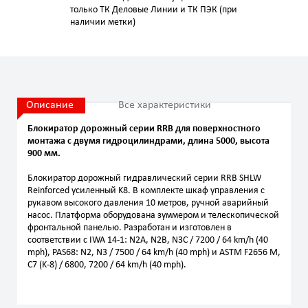
только ТК Деловые Линии и ТК ПЭК (при
наличии метки)
Описание
Все характеристики
Блокиратор дорожный серии RRB для поверхностного
монтажа с двумя гидроцилиндрами, длина 5000, высота
900 мм.
Блокиратор дорожный гидравлический серии RRB SHLW
Reinforced усиленный K8. В комплекте шкаф управления с
рукавом высокого давления 10 метров, ручной аварийный
насос. Платформа оборудована зуммером и телескопической
фронтальной панелью. Разработан и изготовлен в
соответствии с IWA 14-1: N2A, N2B, N3C / 7200 / 64 km/h (40
mph), PAS68: N2, N3 / 7500 / 64 km/h (40 mph) и ASTM F2656 M,
C7 (K-8) / 6800, 7200 / 64 km/h (40 mph).