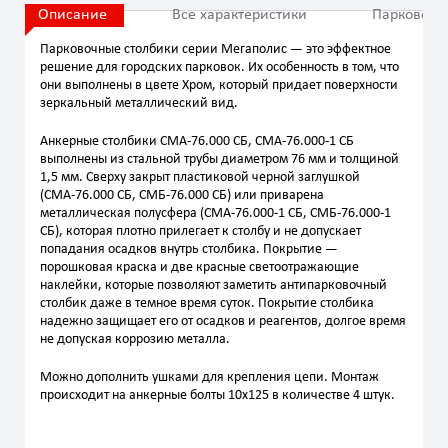
Описание
Все характеристики
Парковочн
Парковочные столбики серии Мегаполис — это эффектное
решение для городских парковок. Их особенность в том, что
они выполнены в цвете Хром, который придает поверхности
зеркальный металлический вид.
Анкерные столбики СМА-76.000 СБ, СМА-76.000-1 СБ
выполнены из стальной трубы диаметром 76 мм и толщиной
1,5 мм. Сверху закрыт пластиковой черной заглушкой
(СМА-76.000 СБ, СМБ-76.000 СБ) или приварена
металлическая полусфера (СМА-76.000-1 СБ, СМБ-76.000-1
СБ), которая плотно прилегает к столбу и не допускает
попадания осадков внутрь столбика. Покрытие —
порошковая краска и две красные светоотражающие
наклейки, которые позволяют заметить антипарковочный
столбик даже в темное время суток. Покрытие столбика
надежно защищает его от осадков и реагентов, долгое время
не допуская коррозию металла.
Можно дополнить ушками для крепления цепи. Монтаж
происходит на анкерные болты 10х125 в количестве 4 штук.