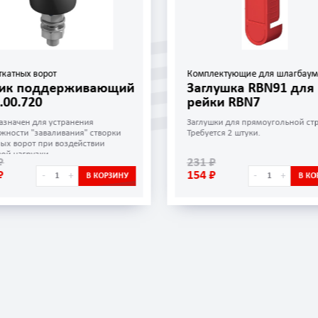
ткатных ворот
Комплектующие для шлагбаум
ик поддерживающий
Заглушка RBN91 для
.00.720
рейки RBN7
азначен для устранения
Заглушки для прямоугольной ст
жности "заваливания" створки
Требуется 2 штуки.
ных ворот при воздействии
вой нагрузки
₽
231 ₽
₽
154 ₽
-
+
-
+
В КОРЗИНУ
В КО