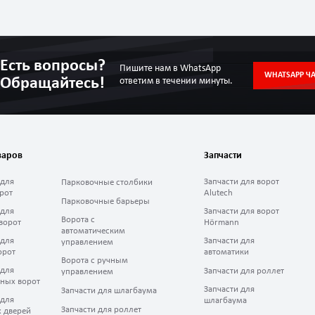
Есть вопросы?
Пишите нам в WhatsApp
WHATSAPP ЧА
Обращайтесь!
ответим в течении минуты.
варов
Запчасти
 для
Запчасти для ворот
Парковочные столбики
рот
Alutech
Парковочные барьеры
 для
Запчасти для ворот
Ворота с
ворот
Hörmann
автоматическим
 для
Запчасти для
управлением
орот
автоматики
Ворота с ручным
 для
Запчасти для роллет
управлением
ных ворот
Запчасти для
Запчасти для шлагбаума
 для
шлагбаума
Запчасти для роллет
 дверей