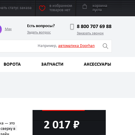
в избранном
корзина
нать статус заказа
товаров нет
пуста
Есть вопросы?
8 800 707 69 88
Max
Задать вопрос
Заказать звонок
Например,
автоматика Doorhan
ВОРОТА
ЗАПЧАСТИ
АКСЕССУАРЫ
2 017 ₽
ка — это
сверху в
изайн