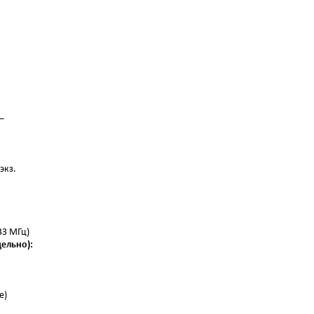
 —
экз.
33 МГц)
ельно):
е)