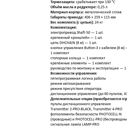
Термозащита:
срабатывает при 130 °C
Объём масла в редукторе:
0,25 л
Материал корпуса:
металлический сплав
Габариты привода:
406 × 259 × 115 мм
Вес комплекта (с цепью):
24 кг
Комплектация:
электропривод Shaft-50 — 1 шт.
крепежный кронштейн — 1 шт.
цепь DHCHAIN (8 м) — 1 шт.
кнопки управления Button-3 с кабелем (8 м)
1 комплект
стопорные кольца — 1 комплект
крепёжные элементы — 1 комплект
руководство по монтажу и эксплуатации — 1 
Возможности управления:
пятипрограммная логика работы
режим автозакрывания
режим присутствия оператора
дистанционное управление (до 60 пультов, 4
Дополнительные опции (приобретаются отд
пульты дистанционного управления
Transmitter 2‑PRO‑BLACK, Transmitter 4‑PRO
фотоэлементы безопасности PHOTOCELL‑N
(проводные) и PHOTOCELL‑PRO (беспроводны
сигнальная лампа LAMP‑PRO