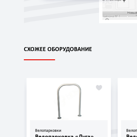
СХОЖЕЕ ОБОРУДОВАНИЕ
Велопарковки
а «Дуга»
Велопарковка «Пони»