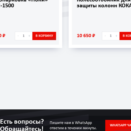
защиты колонн КОКА-76
УЗС-01
10 650 ₽
817 ₽
-
+
-
В КОРЗИНУ
Есть вопросы?
Пишите нам в WhatsApp
WHATSAPP ЧА
Обращайтесь!
ответим в течении минуты.