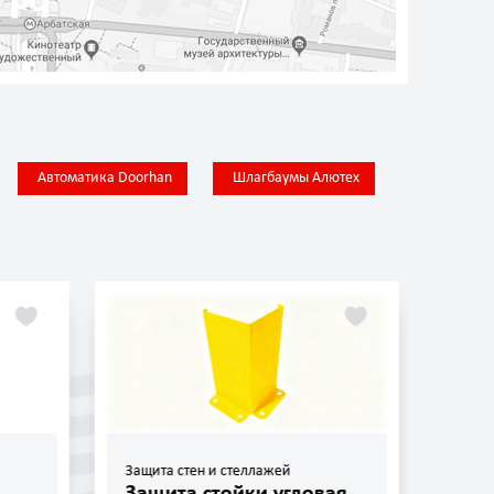
Автоматика Doorhan
Шлагбаумы Алютех
ллажей
Защита стен и стеллажей
и угловая
Защита стойки