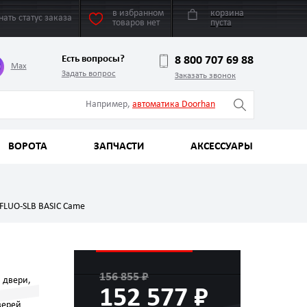
в избранном
корзина
нать статус заказа
товаров нет
пуста
Есть вопросы?
8 800 707 69 88
Max
Задать вопрос
Заказать звонок
Например,
автоматика Doorhan
ВОРОТА
ЗАПЧАСТИ
АКСЕССУАРЫ
FLUO-SLB BASIC Came
156 855 ₽
 двери,
152 577 ₽
верей