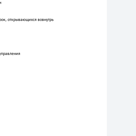
и
рок, открывающихся вовнутрь
 управления