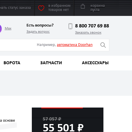
в избранном
корзина
нать статус заказа
товаров нет
пуста
Есть вопросы?
8 800 707 69 88
Max
Задать вопрос
Заказать звонок
Например,
автоматика Doorhan
ВОРОТА
ЗАПЧАСТИ
АКСЕССУАРЫ
57 057 ₽
а основе
55 501 ₽