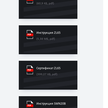
(60,9 КБ, pdf)
Инструкция ZL65
(5,38 МБ, pdf)
Сертификат ZL65
(399,07 КБ, pdf)
Инструкция SWN20B