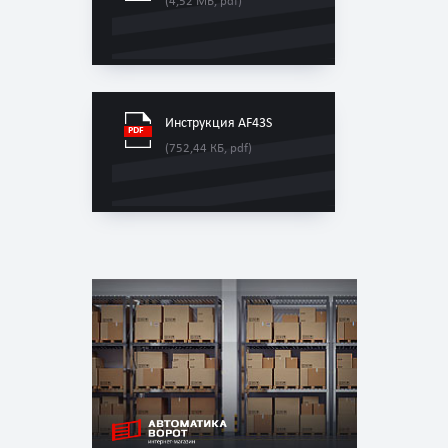
(4,52 МБ, pdf)
Инструкция AF43S
(752,44 КБ, pdf)