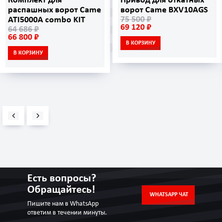
Комплект для
Привод для откатных
распашных ворот Came
ворот Came BXV10AGS
75 500 ₽
ATI5000A combo KIT
69 120 ₽
64 686 ₽
66 800 ₽
В КОРЗИНУ
В КОРЗИНУ
Есть вопросы?
Обращайтесь!
WHATSAPP ЧАТ
Пишите нам в WhatsApp
ответим в течении минуты.