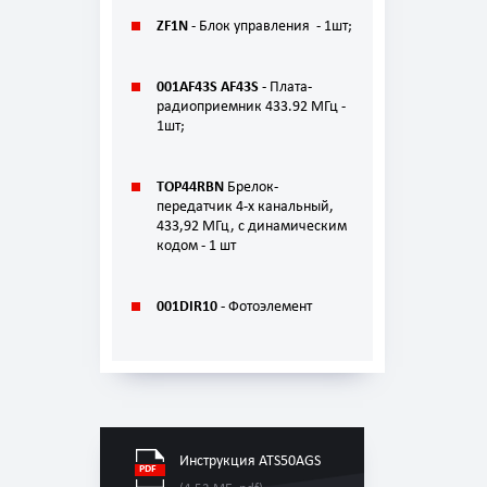
ZF1N
- Блок управления - 1шт;
001AF43S AF43S
- Плата-
радиоприемник 433.92 МГц -
1шт;
TOP44RBN
Брелок-
передатчик 4-х канальный,
433,92 МГц, с динамическим
кодом - 1 шт
001DIR10 -
Фотоэлемент
Инструкция ATS50АGS