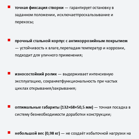
точная
фиксация
створки
— гарантирует
остановку
в
заданном
положении,
исключает
проскальзывание
и
перекосы;
прочный
стальной
корпус
с
антикоррозийным
покрытием
— устойчивость
к
влаге,
перепадам
температур
и
коррозии,
подходит
для
уличного
применения;
износостойкий
ролик
— выдерживает
интенсивную
эксплуатацию,
сохраняет
функциональность
при
частых
циклах
открывания/закрывания;
оптимальные
габариты
(
132
×
68
×
50
,
5
мм
)
— точная
посадка
в
систему
без
необходимости
доработки
конструкции;
небольшой
вес
(
0
,
98
кг
)
— не
создаёт
избыточной
нагрузки
на