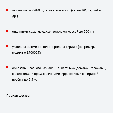
автоматикой
CAME
для
откатных
ворот
(серии
BX,
BY,
Fast
и
др.);
откатными
самонесущими
воротами
массой
до
500
кг
;
улавливателями
концевого
ролика
серии
S
(например,
моделью
1700005);
объектами
разного
назначения:
частными
домами,
гаражами,
складскими
и
промышленными
территориями
с
шириной
проёма
до
5
,
5
м
.
Преимущества: