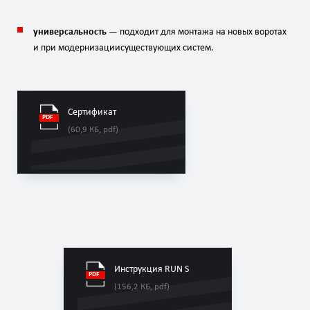
универсальность
— подходит
для
монтажа
на
новых
воротах
и
при
модернизации
существующих
систем.
Сертификат
(60,9 КБ, pdf)
Инструкция RUN S
(156,2 КБ, pdf)