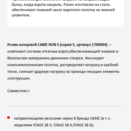
балку, когда ворота закрыты. Ролик изготовлен из стали,
обеспечивает плавный накат воротного полотна на нижний
уловитель.
Ролик
концевой
CAME
RUN
S
(серия
S,
артикул
1700004)
—
компонент
системы
откатных
ворот,
обеспечивающий
плавное
и
безопасное
завершение
движения
створки.
Фиксирует
конечное
положение
полотна,
распределяет
нагрузку
в
крайней
точке,
снижает
ударную
нагрузку
на
привод
и
несущие
элементы
конструкции.
Совместим
с:
направляющими
рельсами
серии
S
бренда
CAME
(в
т.
ч.
моделями
STAGE
SB
3,
STAGE
SB
6,
STAGE
SB
8);