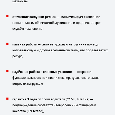
механизм;
отсутствие
заглушки
рельса
— минимизирует
скопление
грязи
и
влаги,
облегчает
обслуживание
и
продлевает
срок
службы
компонента;
плавная
работа
— снижает
ударную
нагрузку
на
привод,
направляющую
и
другие
элементы
системы,
что
продлевает
их
ресурс;
надёжная
работа
в
сложных
условиях
— сохраняет
функциональность
при
низких
температурах,
снегопадах,
ветровых
нагрузках;
гарантия
3
года
от
производителя
(CAME,
Италия)
—
подтверждение
соответствия
европейским
стандартам
качества
(EN
Tested);