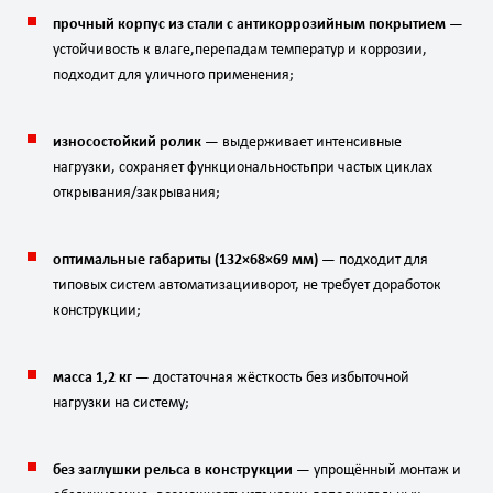
прочный
корпус
из
стали
с
антикоррозийным
покрытием
—
устойчивость
к
влаге,
перепадам
температур
и
коррозии,
подходит
для
уличного
применения;
износостойкий
ролик
— выдерживает
интенсивные
нагрузки,
сохраняет
функциональность
при
частых
циклах
открывания/закрывания;
оптимальные
габариты
(
132
×
68
×
69
мм
)
— подходит
для
типовых
систем
автоматизации
ворот,
не
требует
доработок
конструкции;
масса
1
,
2
кг
— достаточная
жёсткость
без
избыточной
нагрузки
на
систему;
без
заглушки
рельса
в
конструкции
— упрощённый
монтаж
и