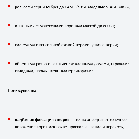
рельсами
серии
M
бренда
CAME
(в
т.
ч.
моделью
STAGE
MB
6);
откатными
самонесущими
воротами
массой
до
800
кг
;
системами
с
консольной
схемой
перемещения
створки;
объектами
разного
назначения:
частными
домами,
гаражами,
складами,
промышленными
территориями.
Преимущества:
надёжная
фиксация
створки
— точно
определяет
конечное
положение
ворот,
исключает
проскальзывание
и
перекосы;