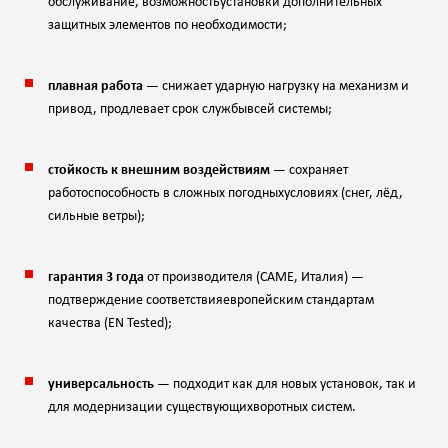
обслуживание,
возможность
установки
дополнительных
защитных
элементов
по
необходимости;
плавная
работа
— снижает
ударную
нагрузку
на
механизм
и
привод,
продлевает
срок
службы
всей
системы;
стойкость
к
внешним
воздействиям
— сохраняет
работоспособность
в
сложных
погодных
условиях
(снег,
лёд,
сильные
ветры);
гарантия
3
года
от
производителя
(CAME,
Италия)
—
подтверждение
соответствия
европейским
стандартам
качества
(EN
Tested);
универсальность
— подходит
как
для
новых
установок,
так
и
для
модернизации
существующих
воротных
систем.