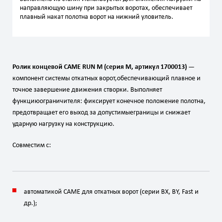
направляющую шину при закрытых воротах, обеспечивает
плавный накат полотна ворот на нижний уловитель.
Ролик
концевой
CAME
RUN
M
(серия
M,
артикул
1700013)
—
компонент
системы
откатных
ворот,
обеспечивающий
плавное
и
точное
завершение
движения
створки.
Выполняет
функцию
ограничителя:
фиксирует
конечное
положение
полотна,
предотвращает
его
выход
за
допустимые
границы
и
снижает
ударную
нагрузку
на
конструкцию.
Совместим
с:
автоматикой
CAME
для
откатных
ворот
(серии
BX,
BY,
Fast
и
др.);