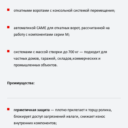
откатными
воротами
с
консольной
системой
перемещения;
автоматикой
CAME
для
откатных
ворот,
рассчитанной
на
работу
с
компонентами
серии
M;
системами
с
массой
створки
до
700
кг
— подходит
для
частных
домов,
гаражей,
складов,
коммерческих
и
промышленных
объектов.
Преимущества:
герметичная
защита
— плотно
прилегает
к
торцу
ролика,
блокирует
доступ
загрязнений
и
влаги,
снижает
износ
внутренних
компонентов;