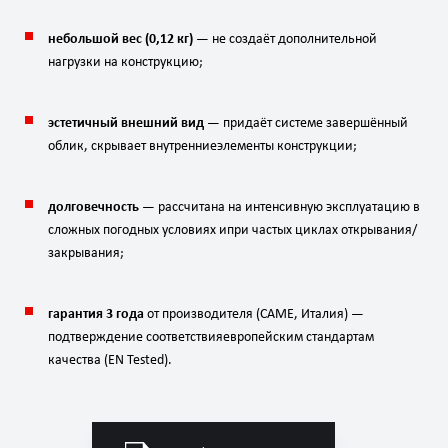
небольшой
вес
(
0
,
12
кг
)
— не
создаёт
дополнительной
нагрузки
на
конструкцию;
эстетичный
внешний
вид
— придаёт
системе
завершённый
облик,
скрывает
внутренние
элементы
конструкции;
долговечность
— рассчитана
на
интенсивную
эксплуатацию
в
сложных
погодных
условиях
и
при
частых
циклах
открывания/
закрывания;
гарантия
3
года
от
производителя
(CAME,
Италия)
—
подтверждение
соответствия
европейским
стандартам
качества
(EN
Tested).