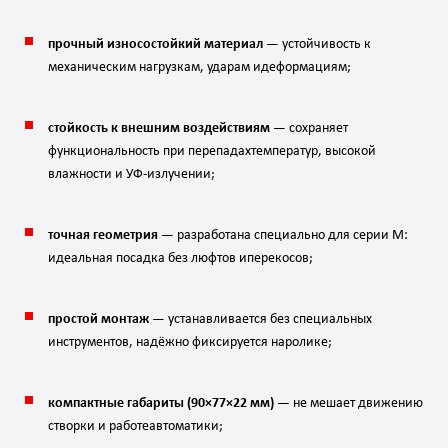
прочный
износостойкий
материал
— устойчивость
к
механическим
нагрузкам,
ударам
и
деформациям;
стойкость
к
внешним
воздействиям
— сохраняет
функциональность
при
перепадах
температур,
высокой
влажности
и
УФ‑излучении;
точная
геометрия
— разработана
специально
для
серии
M:
идеальная
посадка
без
люфтов
и
перекосов;
простой
монтаж
— устанавливается
без
специальных
инструментов,
надёжно
фиксируется
на
ролике;
компактные
габариты
(
90
×
77
×
22
мм
)
— не
мешает
движению
створки
и
работе
автоматики;