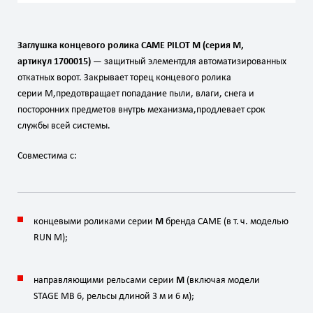
Заглушка
концевого
ролика
CAME
PILOT
M
(серия
M,
артикул
1700015)
— защитный
элемент
для
автоматизированных
откатных
ворот.
Закрывает
торец
концевого
ролика
серии
M,
предотвращает
попадание
пыли,
влаги,
снега
и
посторонних
предметов
внутрь
механизма,
продлевает
срок
службы
всей
системы.
Совместима
с:
концевыми
роликами
серии
M
бренда
CAME
(в
т.
ч.
моделью
RUN
M);
направляющими
рельсами
серии
M
(включая
модели
STAGE
MB
6,
рельсы
длиной
3
м
и
6
м);