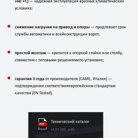
+
60
∘
C
)
— надёжная
эксплуатация
в
разных
климатических
условиях;
снижение
нагрузки
на
привод
и
опоры
— продлевает
срок
службы
автоматики
и
всей
конструкции
ворот;
простой
монтаж
— крепится
к
опорной
стойке
или
столбу,
совместим
с
типовыми
решениями
по
установке;
гарантия
3
года
от
производителя
(CAME,
Италия)
—
подтверждение
соответствия
европейским
стандартам
качества
(EN
Tested).
Технический каталог
(4,95 МБ, pdf)