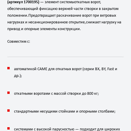
(артикул
1700195)
— элемент
системы
откатных
ворот,
обеспечивающий
фиксацию
верхней
части
створки
в
закрытом
положении.
Предотвращает
раскачивание
ворот
при
ветровых
нагрузках
и
несанкционированное
открытие,
снижает
нагрузку
на
привод
и
опорные
элементы
конструкции.
Совместим
с:
автоматикой
CAME
для
откатных
ворот
(серии
BX,
BY,
Fast
и
др.);
откатными
воротами
с
массой
створки
до
800
кг
;
стандартными
несущими
стойками
и
опорными
столбами;
системами
с
высокой
парусностью
— подходит
для
широких