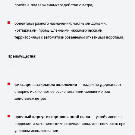
полотен,
подверженных
воздействию
ветра;
объектами
разного
назначения:
частными
домами,
коттеджами,
промышленными
и
коммерческими
территориями
с
автоматизированными
откатными
воротами.
Преимущества:
фиксация
в
закрытом
положении
— надёжно
удерживает
створку,
исключает
её
раскачивание
и
смещение
под
действием
ветра;
прочный
корпус
из
оцинкованной
стали
— устойчивость
к
коррозии
и
механическим
повреждениям,
долговечность
при
уличном
использовании;