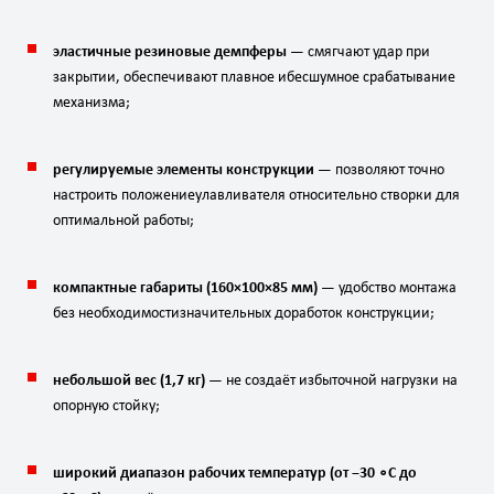
эластичные
резиновые
демпферы
— смягчают
удар
при
закрытии,
обеспечивают
плавное
и
бесшумное
срабатывание
механизма;
регулируемые
элементы
конструкции
— позволяют
точно
настроить
положение
улавливателя
относительно
створки
для
оптимальной
работы;
компактные
габариты
(
160
×
100
×
85
мм
)
— удобство
монтажа
без
необходимости
значительных
доработок
конструкции;
небольшой
вес
(
1
,
7
кг
)
— не
создаёт
избыточной
нагрузки
на
опорную
стойку;
широкий
диапазон
рабочих
температур
(от
−
30
∘
C
до