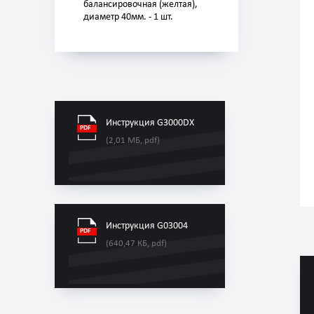
балансировочная (желтая),
диаметр 40мм. - 1 шт.
Инструкция G3000DX
(2,01 МБ, pdf)
Инструкция G03004
(640,47 КБ, pdf)