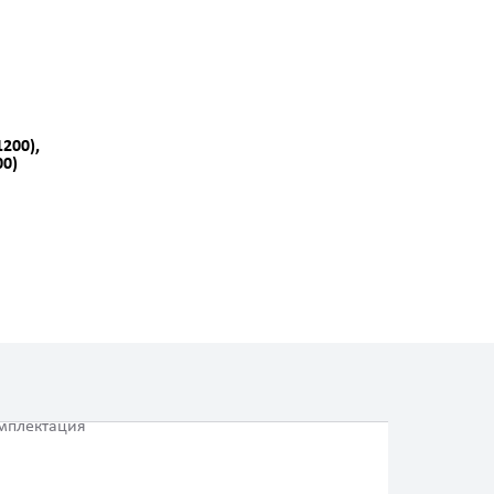
200),
00)
мплектация