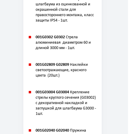
шлагбаума из оцинкованной и
окрашенной стали для
правостороннего монтажа, класс
защиты IP54 - 1шт.
001G0302 G0302
Стрела
алюминиевая диаметром 60 и
длиной 3000 мм - 1шт.
001G02809 G02809
Наклейки
светоотражающие, красного
цвета (20шт.)
001G03004 G03004
Крепление
стрелы круглого сечения (G03002)
с декоративной накладкой и
заглушкой для шлагбаума G3000 -
1шт.
001G02040 G02040
Пружина