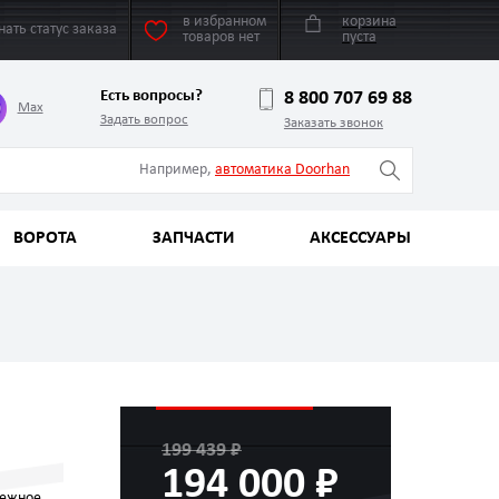
в избранном
корзина
нать статус заказа
товаров нет
пуста
Есть вопросы?
8 800 707 69 88
Max
Задать вопрос
Заказать звонок
Например,
автоматика Doorhan
ВОРОТА
ЗАПЧАСТИ
АКСЕССУАРЫ
199 439 ₽
194 000 ₽
ежное