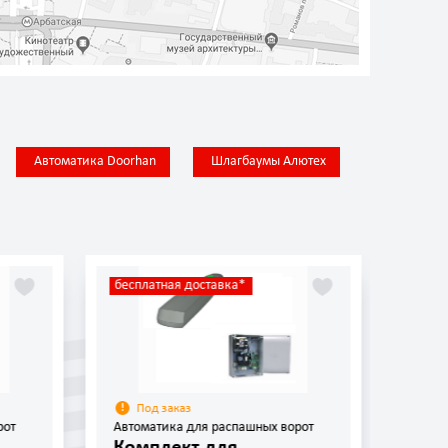
Автоматика Doorhan
Шлагбаумы Алютех
бесплатная доставка*
беспл
Под заказ
По
рот
Автоматика для распашных ворот
Автом
Комплект для
Ком