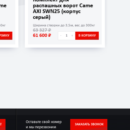
ame
распашных ворот Came
рас
AXI SWN25 (корпус
AXI
серый)
син
50кг
Ширина cтворки до 3,5м, вес до 300кг
Ширина
63 327 ₽
63 3
61 600 ₽
61 6
-
+
РЗИНУ
В КОРЗИНУ
Оставьте свой номер
Т
ЗАКАЗАТЬ ЗВОНОК
и мы перезвоним