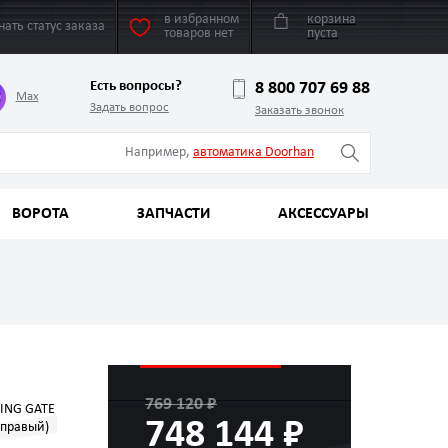
в избранном
корзина
нать статус заказа
товаров нет
пуста
Есть вопросы?
8 800 707 69 88
Max
Задать вопрос
Заказать звонок
Например,
автоматика Doorhan
ВОРОТА
ЗАПЧАСТИ
АКСЕССУАРЫ
769 120 ₽
DING GATE
748 144 ₽
 правый)