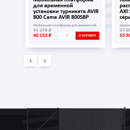
для временной
рас
установки турникета AVIR
AXI
800 Came AVIR 800SBP
сер
ов
Мобильная платформа для временной
Ширин
41 278 ₽
57 0
установки турникета AVIR 800
40 152 ₽
55 5
-
+
ОРЗИНУ
В КОРЗИНУ