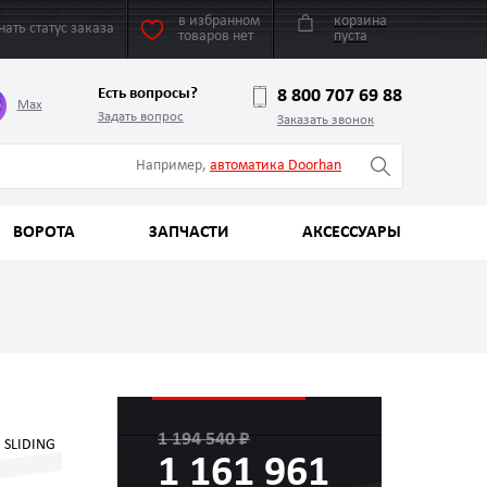
в избранном
корзина
нать статус заказа
товаров нет
пуста
Есть вопросы?
8 800 707 69 88
Max
Задать вопрос
Заказать звонок
Например,
автоматика Doorhan
ВОРОТА
ЗАПЧАСТИ
АКСЕССУАРЫ
1 194 540 ₽
 SLIDING
1 161 961