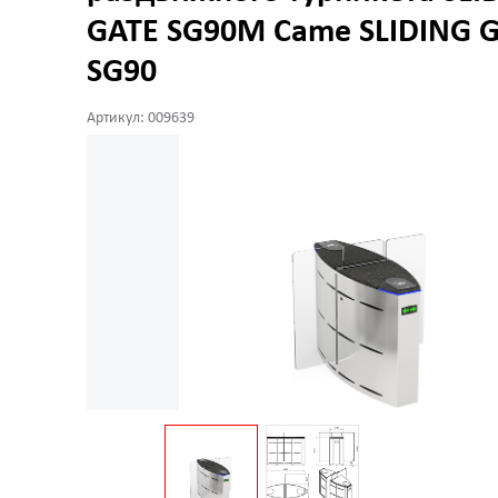
GATE SG90M Came SLIDING 
SG90
Артикул: 009639