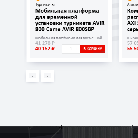
Турникеты
Автом
а
Мобильная платформа
Ком
для временной
рас
установки турникета AVIR
AXI
800 Came AVIR 800SBP
сер
ов
Мобильная платформа для временной
Ширин
41 278 ₽
57 0
установки турникета AVIR 800
40 152 ₽
55 5
-
+
ОРЗИНУ
В КОРЗИНУ