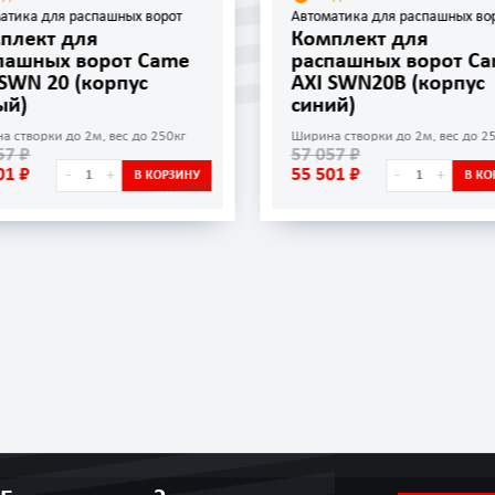
атика для распашных ворот
Автоматика для распашных во
плект для
Комплект для
пашных ворот Came
распашных ворот C
 SWN 20 (корпус
AXI SWN20B (корпус
ый)
синий)
а cтворки до 2м, вес до 250кг
Ширина cтворки до 2м, вес до 2
57 ₽
57 057 ₽
01 ₽
55 501 ₽
-
+
-
+
В КОРЗИНУ
В КО