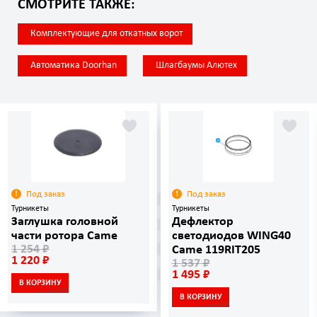
СМОТРИТЕ ТАКЖЕ:
Комплектующие для откатных ворот
Автоматика Doorhan
Шлагбаумы Алютех
Под заказ
Под заказ
Турникеты
Турникеты
Заглушка головной
Дефлектор
части ротора Came
светодиодов WING40
1 254 ₽
Came 119RIT205
1 220 ₽
1 537 ₽
1 495 ₽
В КОРЗИНУ
В КОРЗИНУ