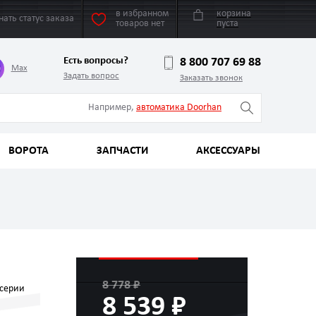
в избранном
корзина
нать статус заказа
товаров нет
пуста
Есть вопросы?
8 800 707 69 88
Max
Задать вопрос
Заказать звонок
Например,
автоматика Doorhan
ВОРОТА
ЗАПЧАСТИ
АКСЕССУАРЫ
8 778 ₽
 серии
8 539 ₽