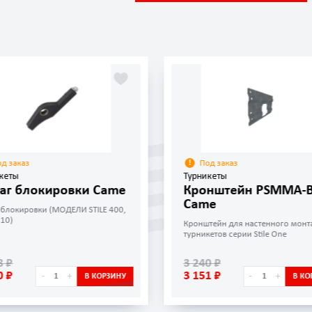
од заказ
Под заказ
кеты
Турникеты
аг блокировки Came
Кронштейн PSMMA-
Came
 блокировки (МОДЕЛИ STILE 400,
110)
Кронштейн для настенного монт
турникетов серии Stile One
8 ₽
3 240 ₽
0 ₽
3 151 ₽
-
+
-
+
В КОРЗИНУ
В КО