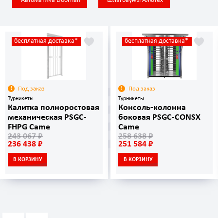
Автоматика Doorhan
Шлагбаумы Алютех
бесплатная доставка*
бесплатная доставка*
Под заказ
Под заказ
Турникеты
Турникеты
Калитка полноростовая
Консоль-колонна
механическая PSGC-
боковая PSGC-CONSX
FHPG Came
Came
243 067 ₽
258 638 ₽
236 438 ₽
251 584 ₽
В КОРЗИНУ
В КОРЗИНУ