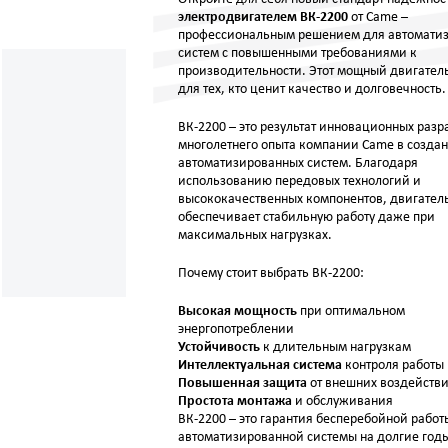
электродвигателем ВК-2200
от Came –
профессиональным решением для автомати
систем с повышенными требованиями к
производительности. Этот мощный двигател
для тех, кто ценит качество и долговечность.
ВК-2200 – это результат инновационных разр
многолетнего опыта компании Came в созда
автоматизированных систем. Благодаря
использованию передовых технологий и
высококачественных компонентов, двигател
обеспечивает стабильную работу даже при
максимальных нагрузках.
Почему стоит выбрать ВК-2200:
Высокая мощность
при оптимальном
энергопотреблении
Устойчивость
к длительным нагрузкам
Интеллектуальная система
контроля работы
Повышенная защита
от внешних воздейств
Простота монтажа
и обслуживания
ВК-2200 – это гарантия бесперебойной рабо
автоматизированной системы на долгие год