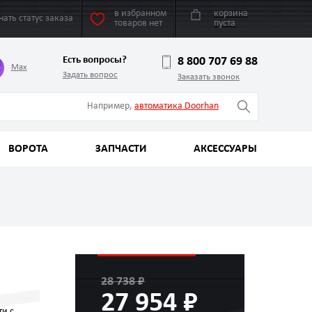
в избранном
корзина
нать статус заказа
товаров нет
пуста
Есть вопросы?
8 800 707 69 88
Max
Задать вопрос
Заказать звонок
Например,
автоматика Doorhan
ВОРОТА
ЗАПЧАСТИ
АКСЕССУАРЫ
28 738 ₽
27 954 ₽
ти с