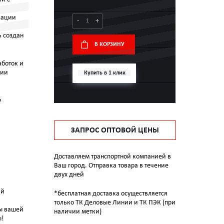
зации
-
+
ь создан
В КОРЗИНУ
аботок и
нии
Купить в 1 клик
ь
ЗАПРОС ОПТОВОЙ ЦЕНЫ
Доставляем транспортной компанией в
Ваш город. Отправка товара в течение
двух дней
ий
*бесплатная доставка осуществляется
только ТК Деловые Линии и ТК ПЭК (при
ты вашей
наличии метки)
ы!