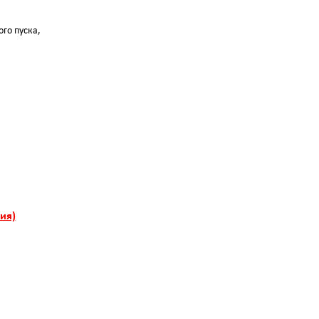
го пуска,
,
ия)