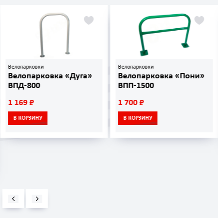
арковки
Велопарковки
Для 
опарковка «Дуга»
Велопарковка «Пони»
Кол
-800
ВПП-1500
защ
КОК
9 ₽
1 700 ₽
10 
ОРЗИНУ
В КОРЗИНУ
В 