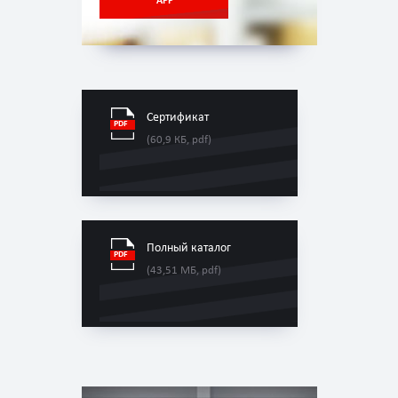
APP
Сертификат
(60,9 КБ, pdf)
Полный каталог
(43,51 МБ, pdf)