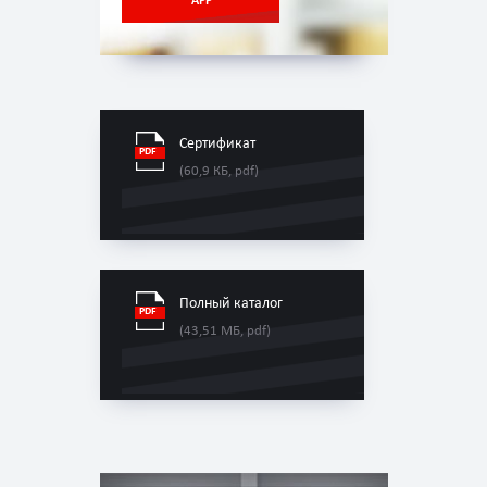
APP
Сертификат
(60,9 КБ, pdf)
Полный каталог
(43,51 МБ, pdf)