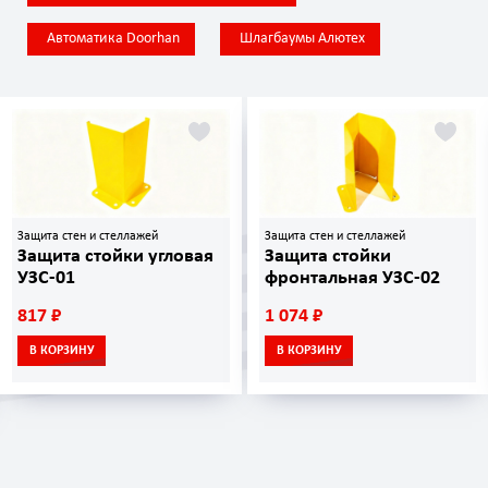
Автоматика Doorhan
Шлагбаумы Алютех
 и стеллажей
Защита стен и стеллажей
Защита сте
стойки угловая
Защита стойки
Защита
фронтальная УЗС-02
УЗС-03
1 074 ₽
656 ₽
НУ
В КОРЗИНУ
В КОРЗ