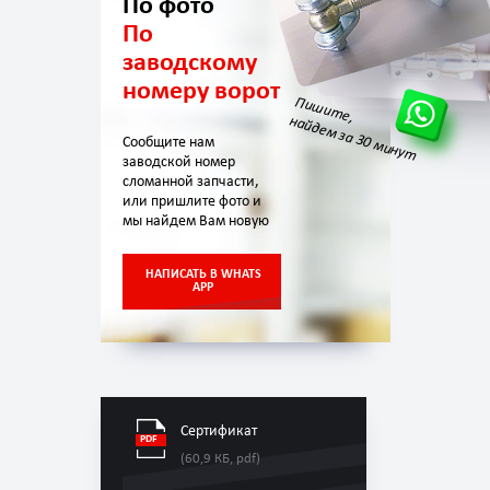
По фото
По
заводскому
номеру ворот
Пишите,
найдем за 30 минут
Сообщите нам
заводской номер
сломанной запчасти,
или пришлите фото и
мы найдем Вам новую
НАПИСАТЬ В WHATS
APP
Сертификат
(60,9 КБ, pdf)