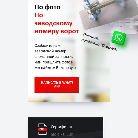
По фото
По
заводскому
номеру ворот
Пишите,
найдем за 30 минут
Сообщите нам
заводской номер
сломанной запчасти,
или пришлите фото и
мы найдем Вам новую
НАПИСАТЬ В WHATS
APP
Сертификат
(60,9 КБ, pdf)