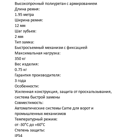
Высокопрочный полиуретан с армированием
Длина ремня:
1.95 метра
Ширина ремня:
12 мм
Шаг зубьев:
2 мм
Тип замка:
Быстросъемный механизм с фиксацией
Максимальная нагрузка:
350 кг
Вес изделия:
0.75 кг
Гарантия производителя:
3 года
Особенности:
Усиленная конструкция, защита от проскальзывания,
система быстрой замены
Совместимость:
Автоматические системы Came для ворот и
промышленных механизмов
Температурный режим:
от -30°C до +60°C
Степень защиты:
IP54