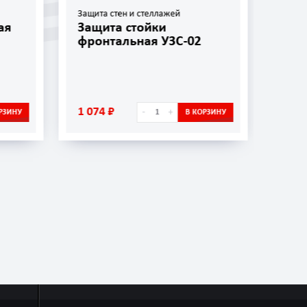
Защита стен и стеллажей
Защит
ая
Защита стойки
Защ
фронтальная УЗС-02
УЗС
1 074 ₽
656 
-
+
РЗИНУ
В КОРЗИНУ