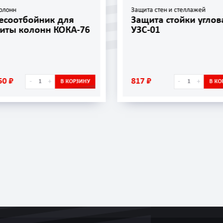
олонн
Защита стен и стеллажей
есоотбойник для
Защита стойки углов
иты колонн КОКА-76
УЗС-01
50 ₽
817 ₽
-
+
-
+
В КОРЗИНУ
В КО