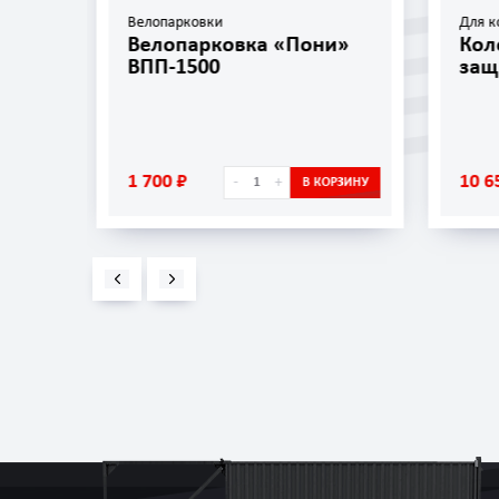
Велопарковки
Для к
»
Велопарковка «Пони»
Кол
ВПП-1500
защ
1 700 ₽
10 6
-
+
ОРЗИНУ
В КОРЗИНУ