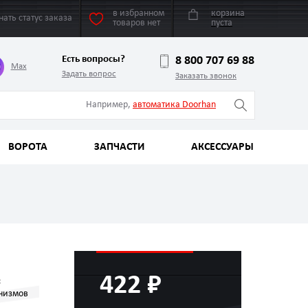
в избранном
корзина
нать статус заказа
товаров нет
пуста
Есть вопросы?
8 800 707 69 88
Max
Задать вопрос
Заказать звонок
Например,
автоматика Doorhan
ВОРОТА
ЗАПЧАСТИ
АКСЕССУАРЫ
422 ₽
с
низмов