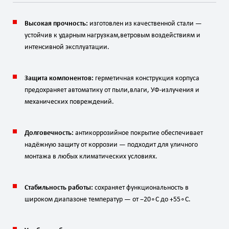
Высокая
прочность:
изготовлен
из
качественной
стали
—
устойчив
к
ударным
нагрузкам,
ветровым
воздействиям
и
интенсивной
эксплуатации.
Защита
компонентов:
герметичная
конструкция
корпуса
предохраняет
автоматику
от
пыли,
влаги,
УФ‑излучения
и
механических
повреждений.
Долговечность:
антикоррозийное
покрытие
обеспечивает
надёжную
защиту
от
коррозии
— подходит
для
уличного
монтажа
в
любых
климатических
условиях.
Стабильность
работы:
сохраняет
функциональность
в
широком
диапазоне
температур
— от
−
2
0
∘
C
до
+
5
5
∘
C
.