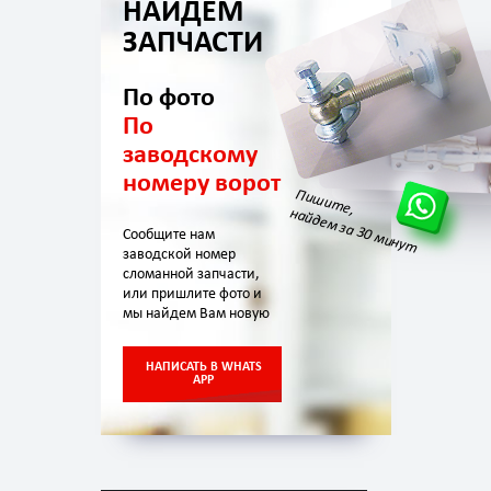
НАЙДЕМ
ЗАПЧАСТИ
По фото
По
заводскому
номеру ворот
Пишите,
найдем за 30 минут
Сообщите нам
заводской номер
сломанной запчасти,
или пришлите фото и
мы найдем Вам новую
НАПИСАТЬ В WHATS
APP