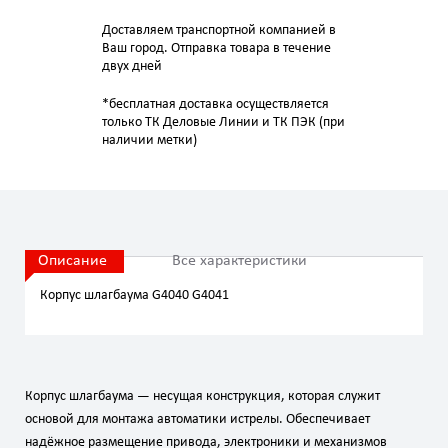
Доставляем транспортной компанией в
Ваш город. Отправка товара в течение
двух дней
*бесплатная доставка осуществляется
только ТК Деловые Линии и ТК ПЭК (при
наличии метки)
Описание
Все характеристики
Корпус шлагбаума G4040 G4041
Корпус
шлагбаума
— несущая
конструкция,
которая
служит
основой
для
монтажа
автоматики
и
стрелы.
Обеспечивает
надёжное
размещение
привода,
электроники
и
механизмов