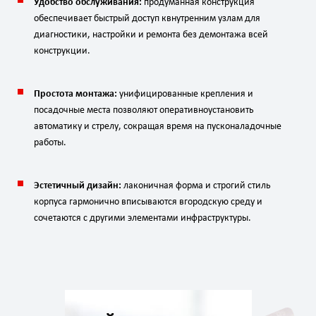
Удобство
обслуживания:
продуманная
конструкция
обеспечивает
быстрый
доступ
к
внутренним
узлам
для
диагностики,
настройки
и
ремонта
без
демонтажа
всей
конструкции.
Простота
монтажа:
унифицированные
крепления
и
посадочные
места
позволяют
оперативно
установить
автоматику
и
стрелу,
сокращая
время
на
пусконаладочные
работы.
Эстетичный
дизайн:
лаконичная
форма
и
строгий
стиль
корпуса
гармонично
вписываются
в
городскую
среду
и
сочетаются
с
другими
элементами
инфраструктуры.