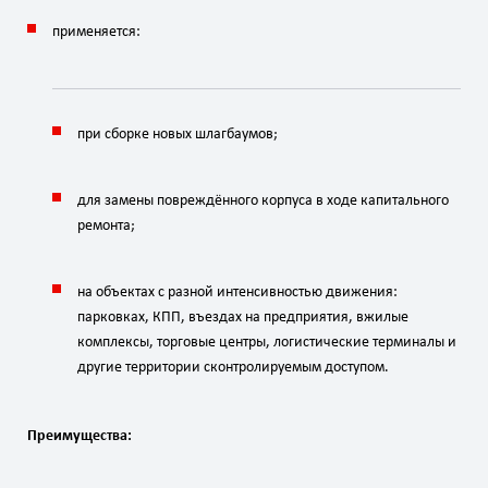
применяется:
при
сборке
новых
шлагбаумов;
для
замены
повреждённого
корпуса
в
ходе
капитального
ремонта;
на
объектах
с
разной
интенсивностью
движения:
парковках,
КПП,
въездах
на
предприятия,
в
жилые
комплексы,
торговые
центры,
логистические
терминалы
и
другие
территории
с
контролируемым
доступом.
Преимущества: