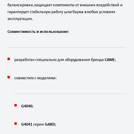
балансировки,
защищает
компоненты
от
внешних
воздействий
и
гарантирует
стабильную
работу
шлагбаума
в
любых
условиях
эксплуатации.
Совместимость
и
использование:
разработан
специально
для
оборудования
бренда
CAME
;
совместим
с
моделями:
G4040
;
G4041
серии
GARD
;