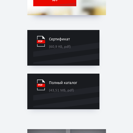
APP
Сертификат
(60,9 КБ, pdf)
Полный каталог
(43,51 МБ, pdf)