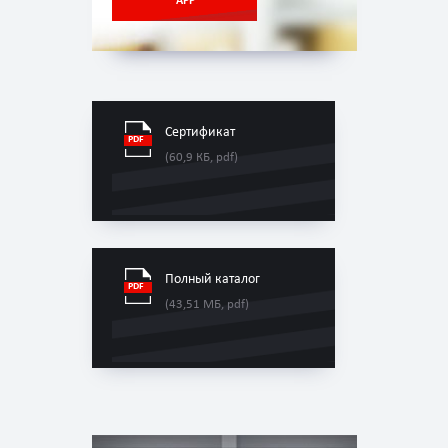
APP
Сертификат
(60,9 КБ, pdf)
Полный каталог
(43,51 МБ, pdf)