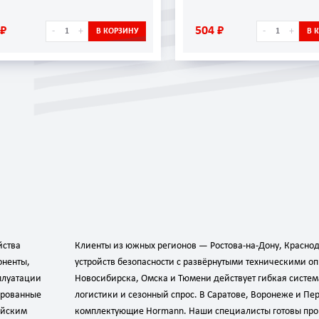
 ₽
504 ₽
-
+
-
+
В КОРЗИНУ
В 
йства
Клиенты из южных регионов — Ростова‑на‑Дону, Краснод
оненты,
устройств безопасности с развёрнутыми техническими 
плуатации
Новосибирска, Омска и Тюмени действует гибкая систе
ированные
логистики и сезонный спрос. В Саратове, Воронеже и Пе
ейским
комплектующие Hormann. Наши специалисты готовы проко