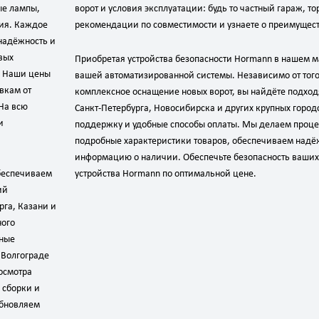
ые лампы,
ворот и условия эксплуатации: будь то частный гараж, 
ия. Каждое
рекомендации по совместимости и узнаете о преимущес
 надёжность и
вых
Приобретая устройства безопасности Hormann в нашем 
. Наши цены
вашей автоматизированной системы. Независимо от того
вкам от
комплексное оснащение новых ворот, вы найдёте подхо
На всю
Санкт‑Петербурга, Новосибирска и других крупных город
и
поддержку и удобные способы оплаты. Мы делаем проц
подробные характеристики товаров, обеспечиваем над
информацию о наличии. Обеспечьте безопасность ваших
обеспечиваем
устройства Hormann по оптимальной цене.
ий
рга, Казани и
ного
жные
 Волгограде
осмотра
 сборки и
обновляем