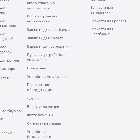
автоматическим
 для
Запчасти для
управлением
орот
автоматики
Ворота с ручным
 для
Запчасти для роллет
управлением
ных ворот
Запчасти для
Запчасти для шлагбаума
 для
шлагбаума
Запчасти для роллет
 дверей
Запчасти для автоматики
 для
дверей
Пульты и устройства
управления
 для роллет
Приёмники
ных ворот
Устройства управления
х ворот
Парковочное
оборудование
Другое
Блоки управления
шлагбаумов
Фотоэлементы
ие
Сигнальные лампы
Устройства
щие для
безопасности