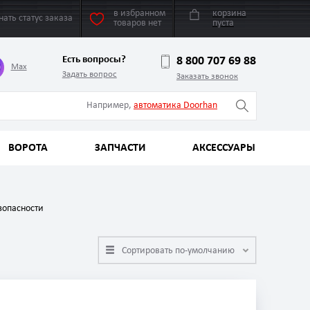
в избранном
корзина
нать статус заказа
товаров нет
пуста
Есть вопросы?
8 800 707 69 88
Max
Задать вопрос
Заказать звонок
Например,
автоматика Doorhan
ВОРОТА
ЗАПЧАСТИ
АКСЕССУАРЫ
зопасности
Сортировать по-умолчанию