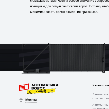
складские запасы, уделяя особое внимание востреб
позициям для популярных серий ворот Hormann, что
минимизировать время ожидания при заказе.
Каталог то
Автоматика
откатных во
Москва
Автоматика
распашных 