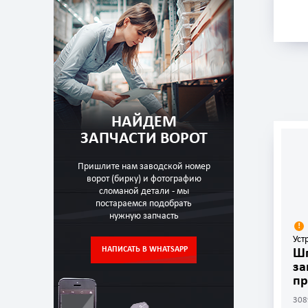
НАЙДЕМ
ЗАПЧАСТИ ВОРОТ
Пришлите нам заводской номер
ворот (бирку) и фотографию
сломаной детали - мы
постараемся подобрать
нужную запчасть
Уст
НАПИСАТЬ В WHATSAPP
Шп
за
п
308