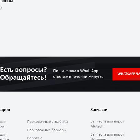
ованным
бы
Есть вопросы?
Пишите нам в WhatsApp
WHATSAPP ЧА
Обращайтесь!
ответим в течении минуты.
варов
Запчасти
 для
Запчасти для ворот
Парковочные столбики
рот
Alutech
Парковочные барьеры
 для
Запчасти для ворот
Ворота с
ворот
Hörmann