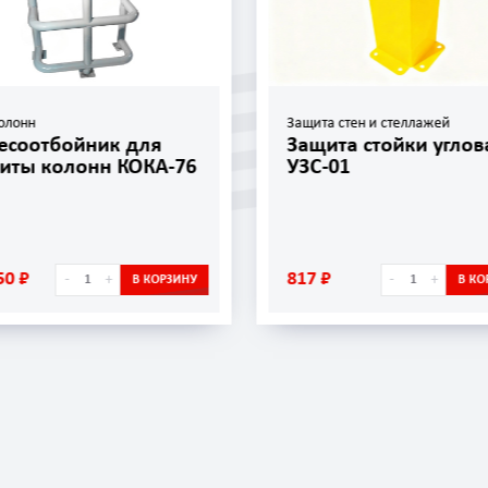
олонн
Защита стен и стеллажей
есоотбойник для
Защита стойки углов
иты колонн КОКА-76
УЗС-01
50 ₽
817 ₽
-
+
-
+
В КОРЗИНУ
В КО