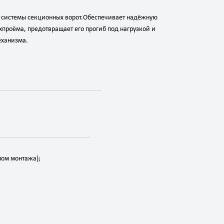
системы
секционных
ворот.
Обеспечивает
надёжную
х
проёма,
предотвращает
его
прогиб
под
нагрузкой
и
ханизма.
пом
монтажа);