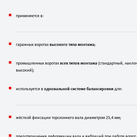
применяется
в:
гаражных
воротах
высокого
типа
монтажа
;
промышленных
воротах
всех
типов
монтажа
(стандартный,
накло
высокий);
используется
в
одновальной
системе
балансировки
для:
жёсткой
фиксации
торсионного
вала
диаметром
25
,
4
мм
;
предотвращения
деформации
вала
и
вибраций
при
работе
ворот;