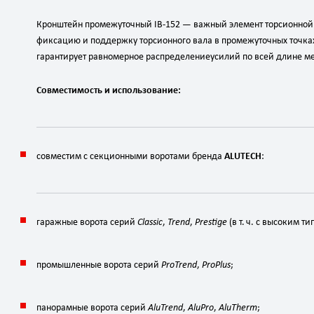
Кронштейн
промежуточный
IB‑152
— важный
элемент
торсионной
фиксацию
и
поддержку
торсионного
вала
в
промежуточных
точка
гарантирует
равномерное
распределение
усилий
по
всей
длине
ме
Совместимость
и
использование:
совместим
с
секционными
воротами
бренда
ALUTECH
:
гаражные
ворота
серий
Classic
,
Trend
,
Prestige
(в
т.
ч.
с
высоким
ти
промышленные
ворота
серий
ProTrend
,
ProPlus
;
панорамные
ворота
серий
AluTrend
,
AluPro
,
AluTherm
;