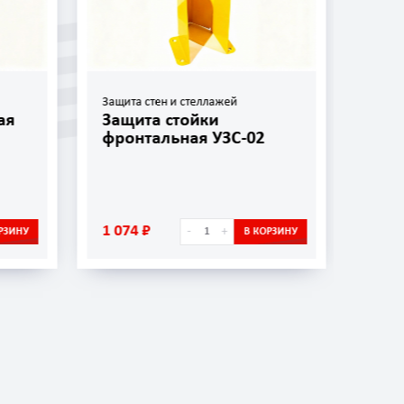
Защита стен и стеллажей
Защит
ая
Защита стойки
Защ
фронтальная УЗС-02
УЗС
1 074 ₽
656 
-
+
РЗИНУ
В КОРЗИНУ