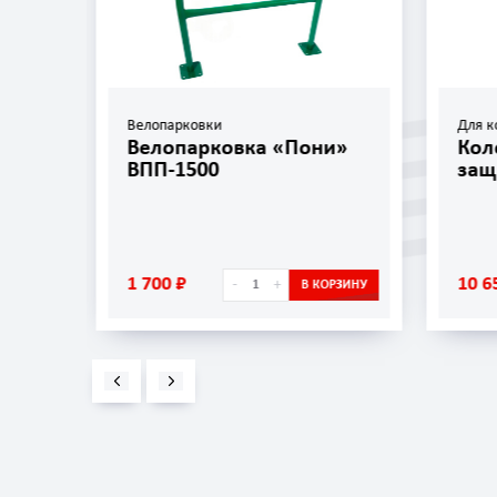
Велопарковки
Для к
»
Велопарковка «Пони»
Кол
ВПП-1500
защ
1 700 ₽
10 6
-
+
ОРЗИНУ
В КОРЗИНУ