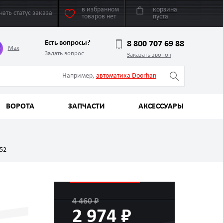
в избранном
корзина
нать статус заказа
товаров нет
пуста
Есть вопросы?
8 800 707 69 88
Max
Задать вопрос
Заказать звонок
Например,
автоматика Doorhan
ВОРОТА
ЗАПЧАСТИ
АКСЕССУАРЫ
52
4 460 ₽
2 974 ₽