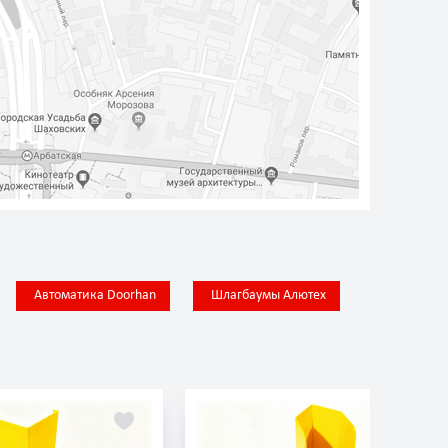
Автоматика Doorhan
Шлагбаумы Алютех