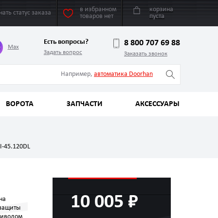
в избранном
корзина
нать статус заказа
товаров нет
пуста
Есть вопросы?
8 800 707 69 88
Max
Задать вопрос
Заказать звонок
Например,
автоматика Doorhan
ВОРОТА
ЗАПЧАСТИ
АКСЕССУАРЫ
I-45.120DL
10 005 ₽
на
 защиты
риводом