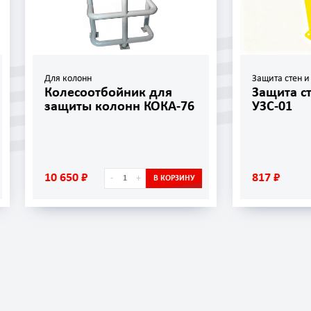
олонн
Защита стен и стеллажей
есоотбойник для
Защита стойки углов
иты колонн КОКА-76
УЗС-01
50 ₽
817 ₽
-
+
-
+
В КОРЗИНУ
В КО