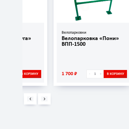
Велопарковки
Для к
»
Велопарковка «Пони»
Кол
ВПП-1500
защ
1 700 ₽
10 6
-
+
ОРЗИНУ
В КОРЗИНУ