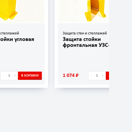
Защита стен и стеллажей
Защит
ая
Защита стойки
Защ
фронтальная УЗС-02
УЗС
1 074 ₽
656 
-
+
РЗИНУ
В КОРЗИНУ