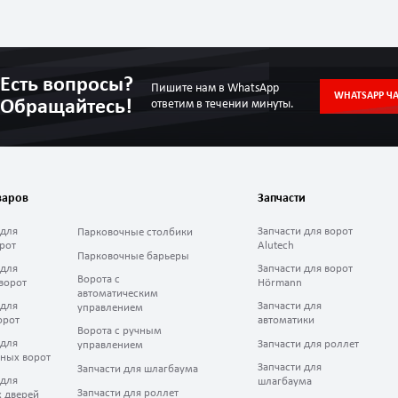
Есть вопросы?
Пишите нам в WhatsApp
WHATSAPP ЧА
Обращайтесь!
ответим в течении минуты.
варов
Запчасти
 для
Запчасти для ворот
Парковочные столбики
рот
Alutech
Парковочные барьеры
 для
Запчасти для ворот
Ворота с
ворот
Hörmann
автоматическим
 для
Запчасти для
управлением
орот
автоматики
Ворота с ручным
 для
Запчасти для роллет
управлением
ных ворот
Запчасти для
Запчасти для шлагбаума
 для
шлагбаума
Запчасти для роллет
 дверей