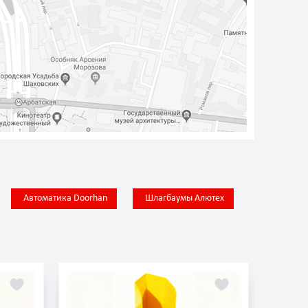
Автоматика Doorhan
Шлагбаумы Алютех