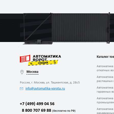
Каталог то
Автоматика
откатных во
Москва
Автоматика
распашных 
Россия, г. Москва, ул. Ташкентская, д. 28с5
Автоматика
info@avtomatika-vorota.ru
гаражных в
Автоматика
промышлен
+7 (499) 499 04 56
Автоматика
8 800 707 69 88
(бесплатно по РФ)
раздвижных