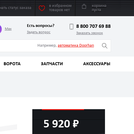
в избранном
корзина
нать статус заказа
товаров нет
пуста
Есть вопросы?
8 800 707 69 88
Max
Задать вопрос
Заказать звонок
Например,
автоматика Doorhan
ВОРОТА
ЗАПЧАСТИ
АКСЕССУАРЫ
5 920 ₽