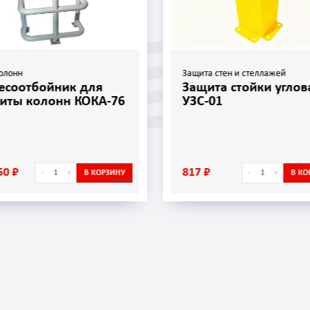
олонн
Защита стен и стеллажей
есоотбойник для
Защита стойки углов
иты колонн КОКА-76
УЗС-01
50 ₽
817 ₽
-
+
-
+
В КОРЗИНУ
В КО