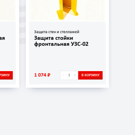
Защита стен и стеллажей
Защит
ая
Защита стойки
Защ
фронтальная УЗС-02
УЗС
1 074 ₽
656 
-
+
РЗИНУ
В КОРЗИНУ