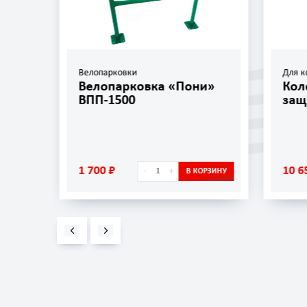
Велопарковки
Для к
»
Велопарковка «Пони»
Кол
ВПП-1500
защ
1 700 ₽
10 6
-
+
ОРЗИНУ
В КОРЗИНУ