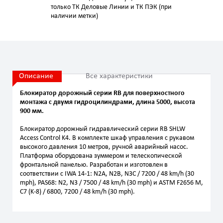
только ТК Деловые Линии и ТК ПЭК (при
наличии метки)
Описание
Все характеристики
Блокиратор дорожный серии RB для поверхностного
монтажа с двумя гидроцилиндрами, длина 5000, высота
900 мм.
Блокиратор дорожный гидравлический серии RB SHLW
Access Control K4. В комплекте шкаф управления с рукавом
высокого давления 10 метров, ручной аварийный насос.
Платформа оборудована зуммером и телескопической
фронтальной панелью. Разработан и изготовлен в
соответствии с IWA 14-1: N2A, N2B, N3C / 7200 / 48 km/h (30
mph), PAS68: N2, N3 / 7500 / 48 km/h (30 mph) и ASTM F2656 M,
C7 (K-8) / 6800, 7200 / 48 km/h (30 mph).