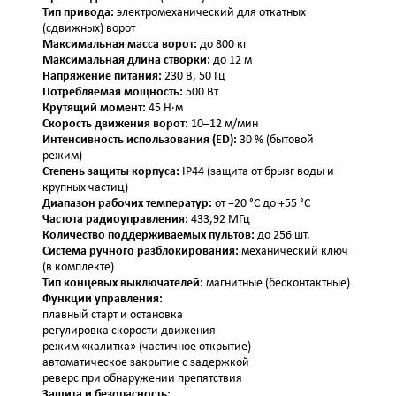
Тип привода:
электромеханический для откатных
(сдвижных) ворот
Максимальная масса ворот:
до 800 кг
Максимальная длина створки:
до 12 м
Напряжение питания:
230 В, 50 Гц
Потребляемая мощность:
500 Вт
Крутящий момент:
45 Н·м
Скорость движения ворот:
10–12 м/мин
Интенсивность использования (ED):
30 % (бытовой
режим)
Степень защиты корпуса:
IP44 (защита от брызг воды и
крупных частиц)
Диапазон рабочих температур:
от −20 °C до +55 °C
Частота радиоуправления:
433,92 МГц
Количество поддерживаемых пультов:
до 256 шт.
Система ручного разблокирования:
механический ключ
(в комплекте)
Тип концевых выключателей:
магнитные (бесконтактные)
Функции управления:
плавный старт и остановка
регулировка скорости движения
режим «калитка» (частичное открытие)
автоматическое закрытие с задержкой
реверс при обнаружении препятствия
Защита и безопасность: