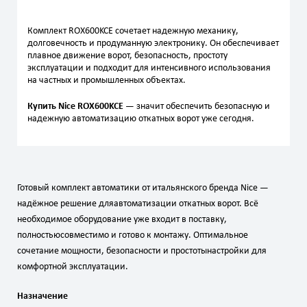
Комплект ROX600KCE сочетает надежную механику,
долговечность и продуманную электронику. Он обеспечивает
плавное движение ворот, безопасность, простоту
эксплуатации и подходит для интенсивного использования
на частных и промышленных объектах.
Купить Nice ROX600KCE
— значит обеспечить безопасную и
надежную автоматизацию откатных ворот уже сегодня.
Готовый
комплект
автоматики
от
итальянского
бренда
Nice
—
надёжное
решение
для
автоматизации
откатных
ворот.
Всё
необходимое
оборудование
уже
входит
в
поставку,
полностью
совместимо
и
готово
к
монтажу.
Оптимальное
сочетание
мощности,
безопасности
и
простоты
настройки
для
комфортной
эксплуатации.
Назначение