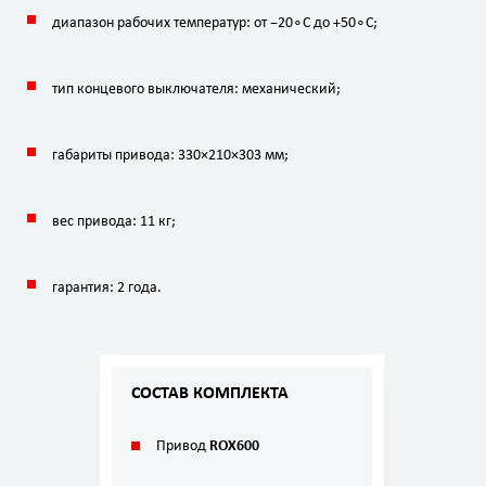
диапазон
рабочих
температур:
от
−
2
0
∘
C
до
+
5
0
∘
C
;
тип
концевого
выключателя:
механический;
габариты
привода:
330
×
210
×
303
мм
;
вес
привода:
11
кг
;
гарантия:
2
года.
СОСТАВ КОМПЛЕКТА
Привод
ROX600