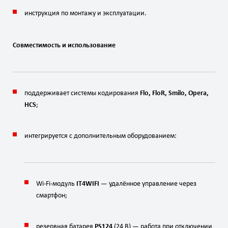
инструкция
по
монтажу
и
эксплуатации.
Совместимость
и
использование
поддерживает
системы
кодирования
Flo,
FloR,
Smilo,
Opera,
HCS
;
интегрируется
с
дополнительным
оборудованием:
Wi‑Fi‑модуль
IT4WIFI
— удалённое
управление
через
смартфон;
резервная
батарея
PS124
(24
В)
— работа
при
отключении