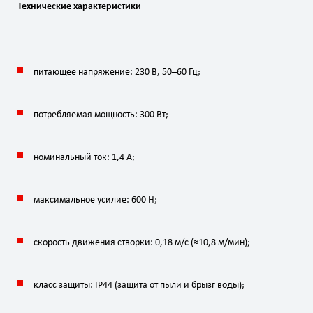
Технические
характеристики
питающее
напряжение:
230
В
,
50–60
Гц
;
потребляемая
мощность:
300
Вт
;
номинальный
ток:
1
,
4
А
;
максимальное
усилие:
600
Н
;
скорость
движения
створки:
0
,
18
м
/
с
(
≈
10
,
8
м
/
мин
);
класс
защиты:
IP44
(защита
от
пыли
и
брызг
воды);