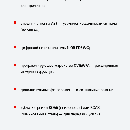
электричества;
внешняя
антенна
ABF
— увеличение
дальности
сигнала
(до
500
м);
цифровой
переключатель
FLOR
EDSWG
;
программирующее
устройство
OVIEW/A
— расширенная
настройка
функций;
дополнительные
фотоэлементы
и
сигнальные
лампы;
зубчатые
рейки
ROA6
(нейлоновая)
или
ROA8
(оцинкованная
сталь)
— для
передачи
усилия.