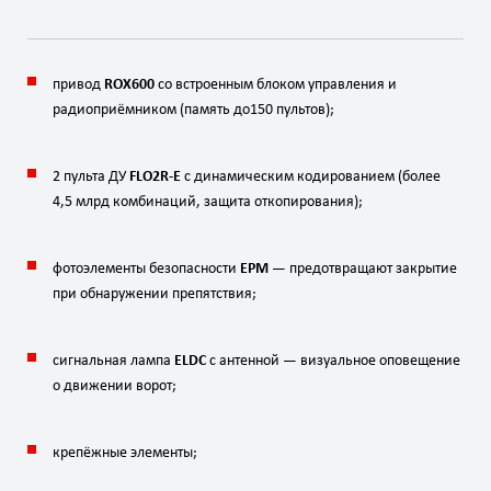
привод
ROX600
со
встроенным
блоком
управления
и
радиоприёмником
(память
до
150
пультов);
2
пульта
ДУ
FLO2R‑E
с
динамическим
кодированием
(более
4,5
млрд
комбинаций,
защита
от
копирования);
фотоэлементы
безопасности
EPM
— предотвращают
закрытие
при
обнаружении
препятствия;
сигнальная
лампа
ELDC
с
антенной
— визуальное
оповещение
о
движении
ворот;
крепёжные
элементы;