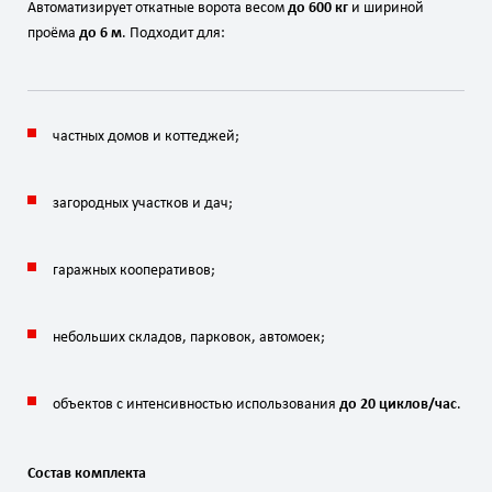
Автоматизирует
откатные
ворота
весом
до
600
кг
и
шириной
проёма
до
6
м
.
Подходит
для:
частных
домов
и
коттеджей;
загородных
участков
и
дач;
гаражных
кооперативов;
небольших
складов,
парковок,
автомоек;
объектов
с
интенсивностью
использования
до
20
циклов/час
.
Состав
комплекта