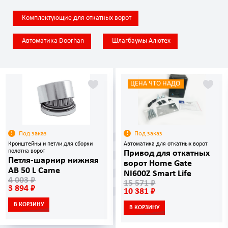
Комплектующие для откатных ворот
Автоматика Doorhan
Шлагбаумы Алютех
ЦЕНА ЧТО НАДО
Под заказ
Под заказ
Кронштейны и петли для сборки
Автоматика для откатных ворот
полотна ворот
Привод для откатных
Петля-шарнир нижняя
ворот Home Gate
AB 50 L Came
NI600Z Smart Life
4 003 ₽
15 571 ₽
3 894 ₽
10 381 ₽
В КОРЗИНУ
В КОРЗИНУ