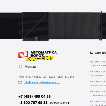
Каталог то
Автоматика
откатных во
Москва
Автоматика
распашных 
Россия, г. Москва, ул. Ташкентская, д. 28с5
Автоматика
info@avtomatika-vorota.ru
гаражных в
Автоматика
промышлен
+7 (499) 499 04 56
Автоматика
8 800 707 69 88
(бесплатно по РФ)
раздвижных