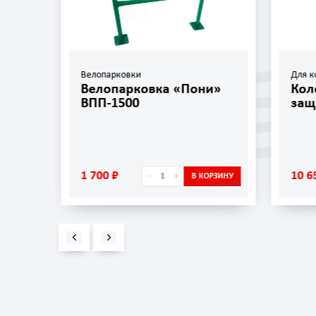
Велопарковки
Для к
»
Велопарковка «Пони»
Кол
ВПП-1500
защ
1 700 ₽
10 6
-
+
ОРЗИНУ
В КОРЗИНУ