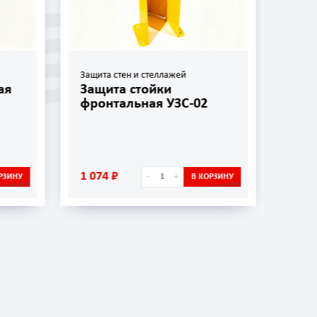
Защита стен и стеллажей
Защит
ая
Защита стойки
Защ
фронтальная УЗС-02
УЗС
1 074 ₽
656 
-
+
РЗИНУ
В КОРЗИНУ