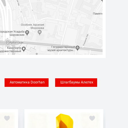
Автоматика Doorhan
Шлагбаумы Алютех