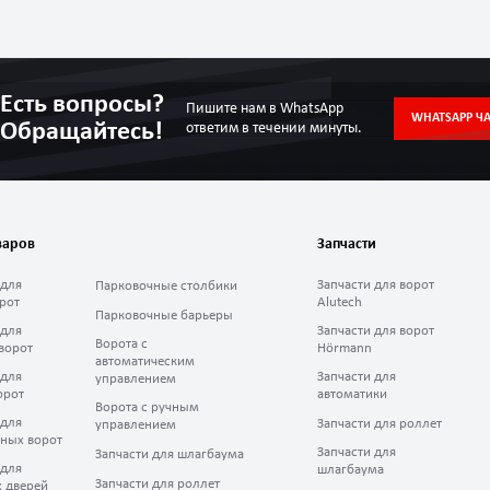
Есть вопросы?
Пишите нам в WhatsApp
WHATSAPP ЧА
Обращайтесь!
ответим в течении минуты.
варов
Запчасти
 для
Запчасти для ворот
Парковочные столбики
рот
Alutech
Парковочные барьеры
 для
Запчасти для ворот
Ворота с
ворот
Hörmann
автоматическим
 для
Запчасти для
управлением
орот
автоматики
Ворота с ручным
 для
Запчасти для роллет
управлением
ных ворот
Запчасти для
Запчасти для шлагбаума
 для
шлагбаума
Запчасти для роллет
 дверей