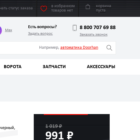
в избранном
корзина
нать статус заказа
товаров нет
пуста
Есть вопросы?
8 800 707 69 88
Max
Задать вопрос
Заказать звонок
Например,
автоматика Doorhan
ВОРОТА
ЗАПЧАСТИ
АКСЕССУАРЫ
1 019 ₽
черный,
991 ₽