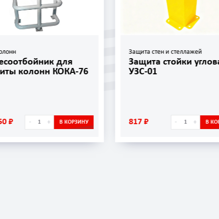
олонн
Защита стен и стеллажей
есоотбойник для
Защита стойки углов
иты колонн КОКА-76
УЗС-01
50 ₽
817 ₽
-
+
-
+
В КОРЗИНУ
В КО