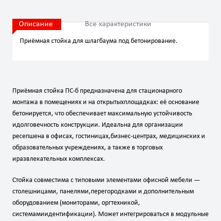
Описание
Все характеристики
Приёмная стойка для шлагбаума под бетонирование.
Приёмная
стойка
ПС‑б
предназначена
для
стационарного
монтажа
в
помещениях
и
на
открытых
площадках:
её
основание
бетонируется,
что
обеспечивает
максимальную
устойчивость
и
долговечность
конструкции.
Идеальна
для
организации
ресепшена
в
офисах,
гостиницах,
бизнес‑центрах,
медицинских
и
образовательных
учреждениях,
а
также
в
торговых
и
развлекательных
комплексах.
Стойка
совместима
с
типовыми
элементами
офисной
мебели
—
столешницами,
панелями,
перегородками
и
дополнительным
оборудованием
(мониторами,
оргтехникой,
системами
идентификации).
Может
интегрироваться
в
модульные