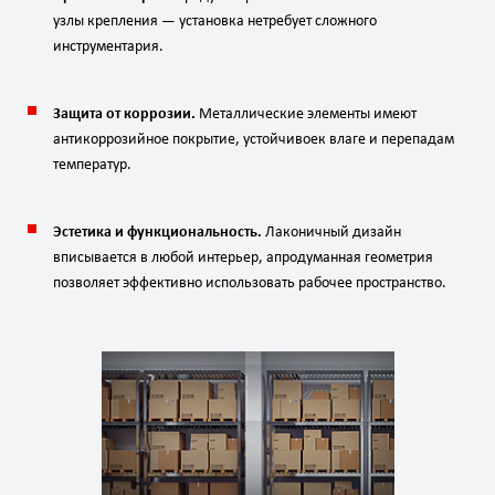
узлы
крепления
— установка
не
требует
сложного
инструментария.
Защита
от
коррозии.
Металлические
элементы
имеют
антикоррозийное
покрытие,
устойчивое
к
влаге
и
перепадам
температур.
Эстетика
и
функциональность.
Лаконичный
дизайн
вписывается
в
любой
интерьер,
а
продуманная
геометрия
позволяет
эффективно
использовать
рабочее
пространство.