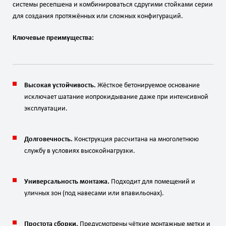
системы
ресепшена
и
комбинироваться
с
другими
стойками
серии
для
создания
протяжённых
или
сложных
конфигураций.
Ключевые
преимущества:
Высокая
устойчивость.
Жёсткое
бетонируемое
основание
исключает
шатание
и
опрокидывание
даже
при
интенсивной
эксплуатации.
Долговечность.
Конструкция
рассчитана
на
многолетнюю
службу
в
условиях
высокой
нагрузки.
Универсальность
монтажа.
Подходит
для
помещений
и
уличных
зон
(под
навесами
или
в
павильонах).
Простота
сборки.
Предусмотрены
чёткие
монтажные
метки
и