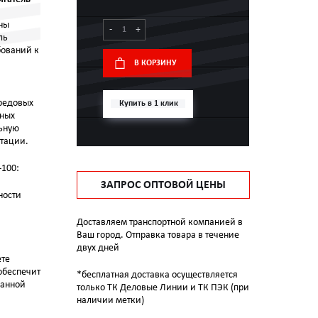
ны
-
+
ль
бований к
В КОРЗИНУ
редовых
Купить в 1 клик
нных
льную
атации.
-100:
ЗАПРОС ОПТОВОЙ ЦЕНЫ
ности
Доставляем транспортной компанией в
Ваш город. Отправка товара в течение
двух дней
ете
обеспечит
*бесплатная доставка осуществляется
ванной
только ТК Деловые Линии и ТК ПЭК (при
наличии метки)