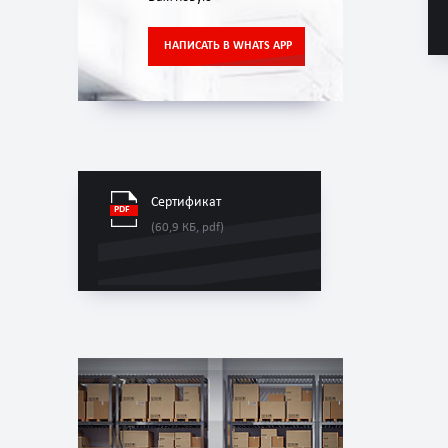
НАПИСАТЬ В WHATS APP
Сертификат
(60,9 КБ, pdf)