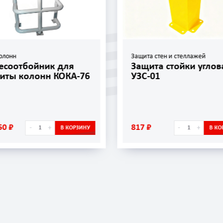
олонн
Защита стен и стеллажей
есоотбойник для
Защита стойки углов
иты колонн КОКА-76
УЗС-01
50 ₽
817 ₽
-
+
-
+
В КОРЗИНУ
В КО