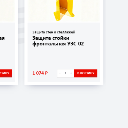
Защита стен и стеллажей
Защит
ая
Защита стойки
Защ
фронтальная УЗС-02
УЗС
1 074 ₽
656 
-
+
РЗИНУ
В КОРЗИНУ