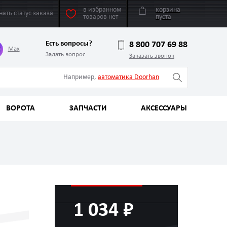
в избранном
корзина
нать статус заказа
товаров нет
пуста
Есть вопросы?
8 800 707 69 88
Max
Задать вопрос
Заказать звонок
Например,
автоматика Doorhan
ВОРОТА
ЗАПЧАСТИ
АКСЕССУАРЫ
1 034 ₽