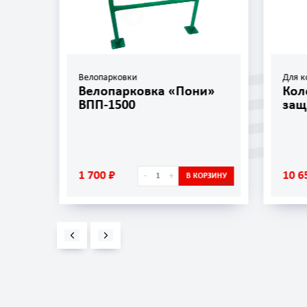
Велопарковки
Для к
»
Велопарковка «Пони»
Кол
ВПП-1500
защ
1 700 ₽
10 6
-
+
ОРЗИНУ
В КОРЗИНУ